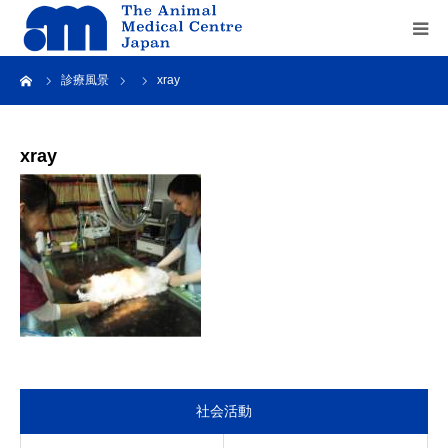
ーム
診療風景
xray
Home
about us
xray
service
recruit
contact us
社会活動