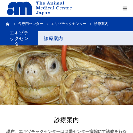
ーム
各専門センター
エキゾチックセンター
診療案内
Home
エキゾチ
ックセン
診療案内
about us
ター
service
recruit
contact us
診療案内
現在、エキゾチックセンターは２階センター病院にて診察を行な