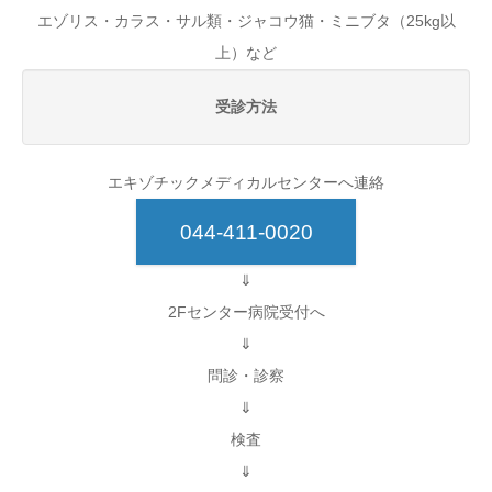
エゾリス・カラス・サル類・ジャコウ猫・ミニブタ（25kg以
上）など
受診方法
エキゾチックメディカルセンターへ連絡
044-411-0020
⇓
2Fセンター病院受付へ
⇓
問診・診察
⇓
検査
⇓