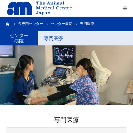
ーム
各専門センター
センター病院
専門医療
Home
センター
専門医療
病院
about us
service
recruit
contact us
専門医療