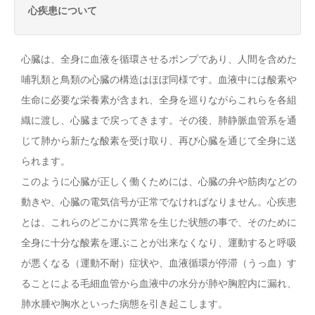
心疾患について
心臓は、全身に血液を循環させるポンプであり、人間を含めた
哺乳類と鳥類の心臓の構造はほぼ同様です。血液中には酸素や
生命に必要な栄養素が含まれ、全身を巡りながらこれらを各組
織に渡し、心臓まで戻ってきます。その後、肺静脈血管系を通
じて肺から新たな酸素を受け取り、再び心臓を通じて全身に送
られます。
このように心臓が正しく働くためには、心臓の弁や筋肉などの
動きや、心臓の電気信号が正常でなければなりません。心疾患
とは、これらのどこかに異常を生じた状態の事で、そのために
全身に十分な酸素を運ぶことが出来なくなり、運動すると呼吸
が悪くなる（運動不耐）症状や、血液循環が停滞（うっ血）す
ることによる毛細血管から血液中の水分が肺や胸腔内に漏れ、
肺水腫や胸水といった病態を引き起こします。