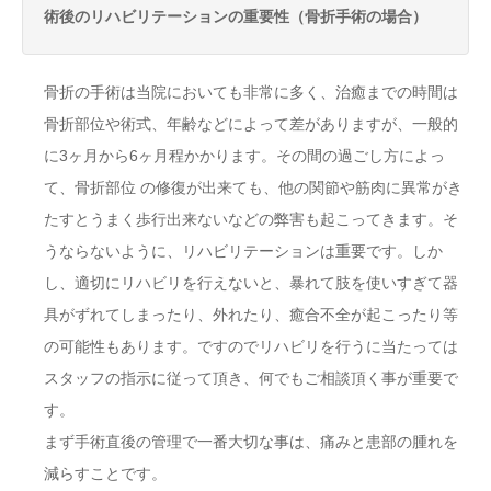
術後のリハビリテーションの重要性（骨折手術の場合）
骨折の手術は当院においても非常に多く、治癒までの時間は
骨折部位や術式、年齢などによって差がありますが、一般的
に3ヶ月から6ヶ月程かかります。その間の過ごし方によっ
て、骨折部位 の修復が出来ても、他の関節や筋肉に異常がき
たすとうまく歩行出来ないなどの弊害も起こってきます。そ
うならないように、リハビリテーションは重要です。しか
し、適切にリハビリを行えないと、暴れて肢を使いすぎて器
具がずれてしまったり、外れたり、癒合不全が起こったり等
の可能性もあります。ですのでリハビリを行うに当たっては
スタッフの指示に従って頂き、何でもご相談頂く事が重要で
す。
まず手術直後の管理で一番大切な事は、痛みと患部の腫れを
減らすことです。