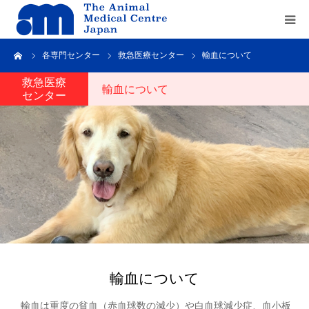
ーム
各専門センター
救急医療センター
輸血について
Home
救急医療
輸血について
センター
about us
service
recruit
contact us
輸血について
輸血は重度の貧血（赤血球数の減少）や白血球減少症、血小板